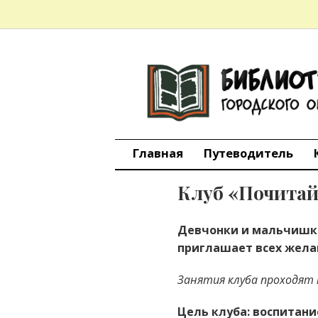
БИБЛИО
Skip
to
content
ИНФОРМ
городско
Главная
Путеводитель
Клуб «Почита
Девчонки и мальчишки!
приглашает всех жел
Занятия клуба проходят 
Цель клуба:
воспитани