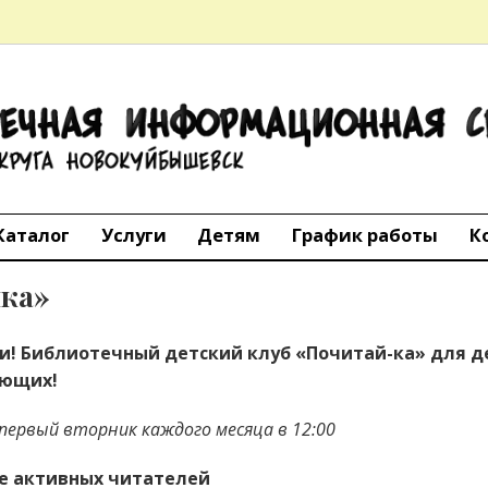
ТЕЧНАЯ
АЦИОННАЯ 
го округа Но
Каталог
Услуги
Детям
График работы
К
йка»
 Библиотечный детский клуб «Почитай-ка» для дет
ающих!
первый вторник каждого месяца в 12:00
е активных читателей