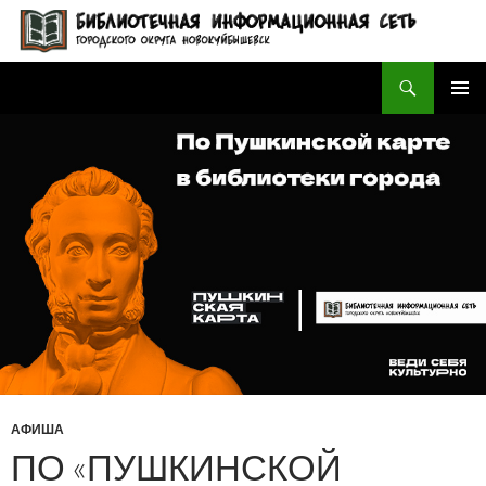
Поиск
БИБЛИОТЕЧНАЯ ИНФОРМАЦИОННАЯ СЕТЬ городского округа Новокуйбышевск
ПЕРЕЙТИ
ОСНОВ
К
МЕНЮ
СОДЕРЖИМОМУ
АФИША
ПО «ПУШКИНСКОЙ