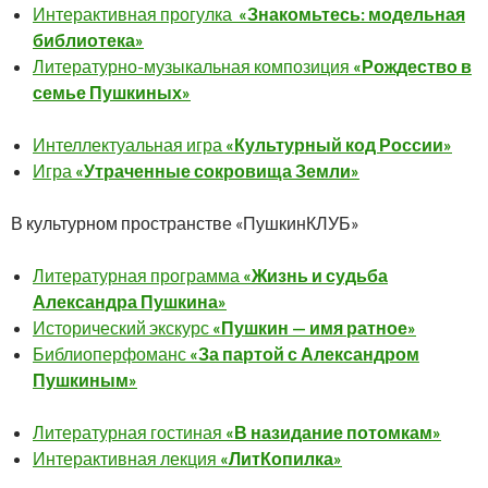
Интерактивная прогулка
«Знакомьтесь: модельная
библиотека»
Литературно-музыкальная композиция
«Рождество в
семье Пушкиных»
Интеллектуальная игра
«Культурный код России»
Игра
«Утраченные сокровища Земли»
В культурном пространстве «ПушкинКЛУБ»
Литературная программа
«Жизнь и судьба
Александра Пушкина»
Исторический экскурс
«Пушкин — имя ратное»
Библиоперфоманс
«За партой с Александром
Пушкиным»
Литературная гостиная
«В назидание потомкам»
Интерактивная лекция
«ЛитКопилка»