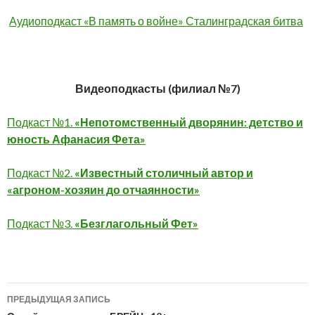
Аудиоподкаст «В память о войне» Сталинградская битва
Видеоподкасты (филиал №7)
Подкаст №1.
«Непотомственный дворянин: детство и
юность Афанасия Фета»
Подкаст №2.
«Известный столичный автор и
«агроном-хозяин до отчаянности»
Подкаст №3.
«Безглагольный Фет»
Навигация
ПРЕДЫДУЩАЯ ЗАПИСЬ