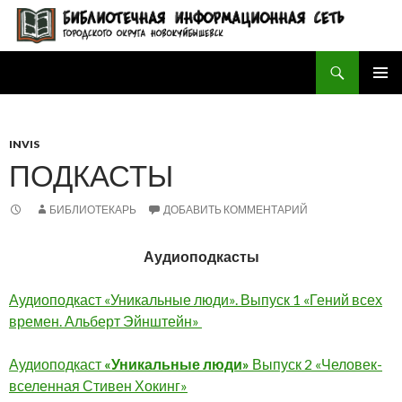
Поиск
БИБЛИОТЕЧНАЯ ИНФОРМАЦИОННАЯ СЕТЬ городского округа Новокуйбышевск
ПЕРЕЙТИ
ОСНОВ
К
МЕНЮ
СОДЕРЖИМОМУ
INVIS
ПОДКАСТЫ
БИБЛИОТЕКАРЬ
ДОБАВИТЬ КОММЕНТАРИЙ
Аудиоподкасты
Аудиоподкаст «Уникальные люди». Выпуск 1 «Гений всех
времен. Альберт Эйнштейн»
Аудиоподкаст
«Уникальные люди»
Выпуск 2 «Человек-
вселенная Стивен Хокинг»