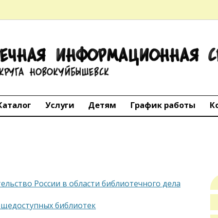
ТЕЧНАЯ
АЦИОННАЯ 
го округа Но
Каталог
Услуги
Детям
График работы
К
ельство России в области библиотечного дела
бщедоступных библиотек