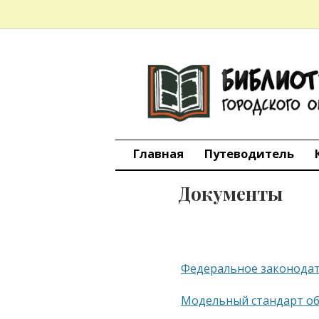
БИБЛИО
Skip
to
content
ИНФОРМ
городско
Главная
Путеводитель
Документы
Федеральное законодат
Модельный стандарт о