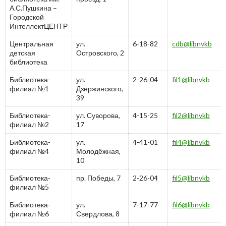
А.С.Пушкина –
Городской
ИнтеллектЦЕНТР
Центральная
ул.
6-18-82
cdb@libnvkb
детская
Островского, 2
библиотека
Библиотека-
ул.
2-26-04
fil1@libnvkb
филиал №1
Дзержинского,
39
Библиотека-
ул. Суворова,
4-15-25
fil2@libnvkb
филиал №2
17
Библиотека-
ул.
4-41-01
fil4@libnvkb
филиал №4
Молодёжная,
10
Библиотека-
пр. Победы, 7
2-26-04
fil5@libnvkb
филиал №5
Библиотека-
ул.
7-17-77
fil6@libnvkb
филиал №6
Свердлова, 8