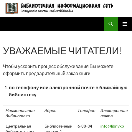
Поиск
БИБЛИОТЕЧНАЯ ИНФОРМАЦИОННАЯ СЕТЬ городского округа Новокуйбышевск
ПЕРЕЙТИ
ОСНОВ
К
МЕНЮ
СОДЕРЖИМОМУ
УВАЖАЕМЫЕ ЧИТАТЕЛИ!
Чтобы ускорить процесс обслуживания Вы можете
оформить предварительный заказ книги:
по телефону или электронной почте в ближайшую
библиотеку
Наименование
Адрес
Телефон
Электронная
библиотеки
почта
Центральная
Библиотечный
6-88-04
info@libnvkb
библиотека им.
проезд, 1