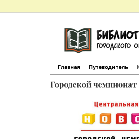
БИБЛИО
Skip
to
content
ИНФОРМ
городско
Главная
Путеводитель
Городской чемпионат