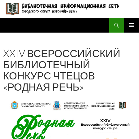
Поиск
БИБЛИОТЕЧНАЯ ИНФОРМАЦИОННАЯ СЕТЬ городского округа Новокуйбышевск
ПЕРЕЙТИ
ОСНОВ
К
МЕНЮ
СОДЕРЖИМОМУ
XXIV ВСЕРОССИЙСКИЙ
БИБЛИОТЕЧНЫЙ
КОНКУРС ЧТЕЦОВ
«РОДНАЯ РЕЧЬ»