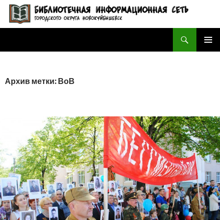
Поиск
БИБЛИОТЕЧНАЯ ИНФОРМАЦИОННАЯ СЕТЬ городского округа Новокуйбышевск
ПЕРЕЙТИ
ОСНОВ
К
МЕНЮ
СОДЕРЖИМОМУ
Архив метки: ВоВ