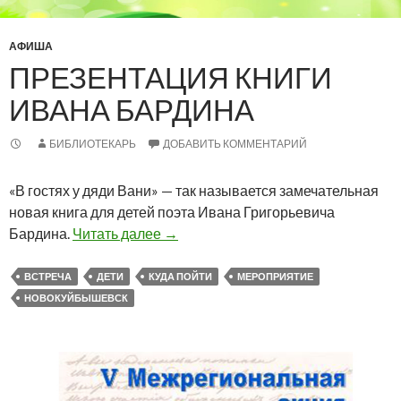
АФИША
ПРЕЗЕНТАЦИЯ КНИГИ
ИВАНА БАРДИНА
БИБЛИОТЕКАРЬ
ДОБАВИТЬ КОММЕНТАРИЙ
«В гостях у дяди Вани» — так называется замечательная
новая книга для детей поэта Ивана Григорьевича
Презентация книги Ивана Бардина
Бардина.
Читать далее
→
ВСТРЕЧА
ДЕТИ
КУДА ПОЙТИ
МЕРОПРИЯТИЕ
НОВОКУЙБЫШЕВСК