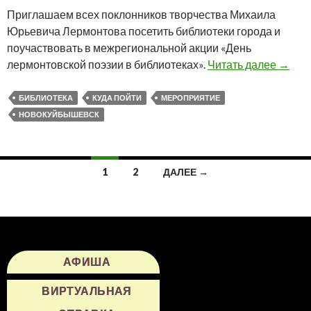
Приглашаем всех поклонников творчества Михаила
Юрьевича Лермонтова посетить библиотеки города и
поучаствовать в межрегиональной акции «День
Акция
лермонтовской поэзии в библиотеках».
Читать далее
→
БИБЛИОТЕКА
КУДА ПОЙТИ
МЕРОПРИЯТИЕ
НОВОКУЙБЫШЕВСК
Навигация
1
2
ДАЛЕЕ →
по
записям
АФИША
ВИРТУАЛЬНАЯ