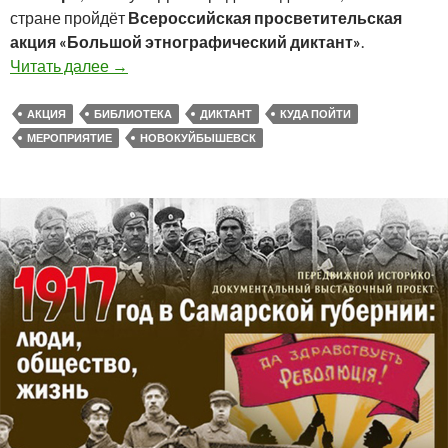
стране пройдёт
Всероссийская просветительская
акция «Большой этнографический диктант»
.
Всероссийская просветительская акция «Бо
Читать далее
→
АКЦИЯ
БИБЛИОТЕКА
ДИКТАНТ
КУДА ПОЙТИ
МЕРОПРИЯТИЕ
НОВОКУЙБЫШЕВСК