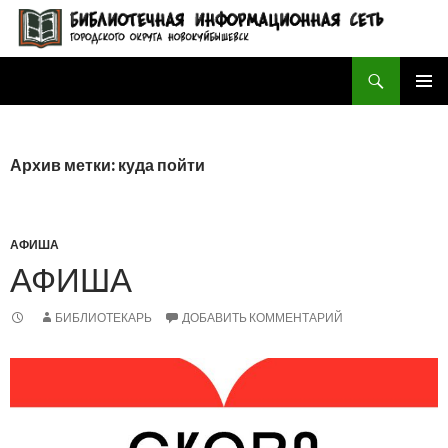
Поиск
БИБЛИОТЕЧНАЯ ИНФОРМАЦИОННАЯ СЕТЬ городского округа Новокуйбышевск
ПЕРЕЙТИ
ОСНОВ
К
МЕНЮ
СОДЕРЖИМОМУ
Архив метки: куда пойти
АФИША
АФИША
БИБЛИОТЕКАРЬ
ДОБАВИТЬ КОММЕНТАРИЙ