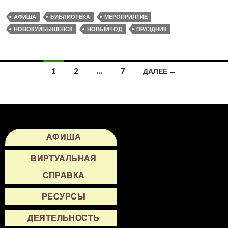
АФИША
БИБЛИОТЕКА
МЕРОПРИЯТИЕ
НОВОКУЙБЫШЕВСК
НОВЫЙ ГОД
ПРАЗДНИК
Навигация
1
2
…
7
ДАЛЕЕ →
по
записям
АФИША
ВИРТУАЛЬНАЯ
СПРАВКА
РЕСУРСЫ
ДЕЯТЕЛЬНОСТЬ