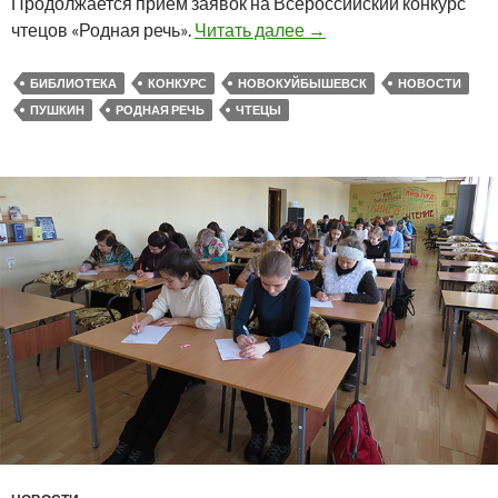
Продолжается приём заявок на Всероссийский конкурс
Продолжается приём за
чтецов «Родная речь».
Читать далее
→
БИБЛИОТЕКА
КОНКУРС
НОВОКУЙБЫШЕВСК
НОВОСТИ
ПУШКИН
РОДНАЯ РЕЧЬ
ЧТЕЦЫ