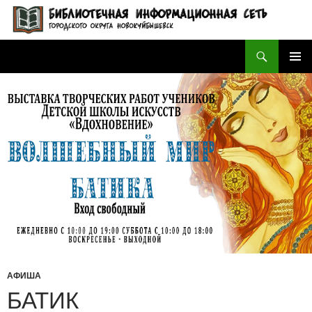
Поиск
БИБЛИОТЕЧНАЯ ИНФОРМАЦИОННАЯ СЕТЬ городского округа Новокуйбышевск
ПЕРЕЙТИ
ОСНОВ
К
МЕНЮ
СОДЕРЖИМОМУ
АФИША
БАТИК