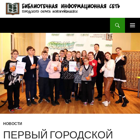
Поиск
БИБЛИОТЕЧНАЯ ИНФОРМАЦИОННАЯ СЕТЬ городского округа Новокуйбышевск
ПЕРЕЙТИ
ОСНОВ
К
МЕНЮ
СОДЕРЖИМОМУ
НОВОСТИ
ПЕРВЫЙ ГОРОДСКОЙ