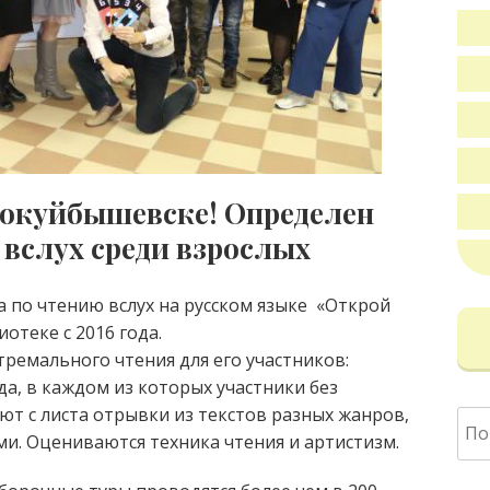
окуйбышевске! Определен
слух среди взрослых
по чтению вслух на русском языке «Открой
отеке с 2016 года.
тремального чтения для его участников:
а, в каждом из которых участники без
т с листа отрывки из текстов разных жанров,
Най
и. Оцениваются техника чтения и артистизм.