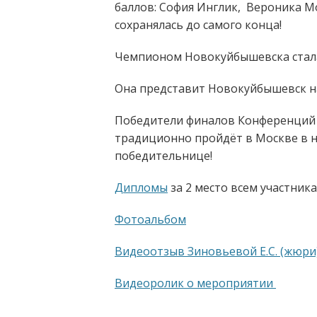
баллов: София Инглик, Вероника М
сохранялась до самого конца!
Чемпионом Новокуйбышевска ста
Она представит Новокуйбышевск н
Победители финалов Конференций 
традиционно пройдёт в Москве в н
победительнице!
Дипломы
за 2 место всем участни
Фотоальбом
Видеоотзыв Зиновьевой Е.С. (жюри
Видеоролик о мероприятии