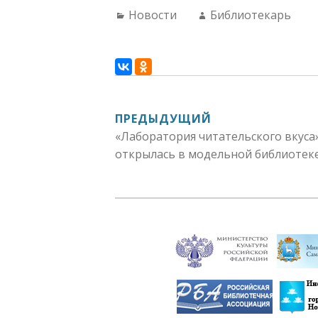
Categories:
Author:
Новости
Библиотекарь
НАВИГАЦИЯ
ПРЕДЫДУЩИЙ
«Лаборатория читательского вкуса
ПО
открылась в модельной библиотеке
ЗАПИСЯМ