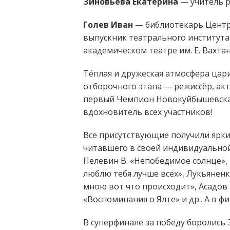
Зиновьева Екатерина
— учитель р
Голев Иван
— библиотекарь Центра
выпускник театрального института
академическом театре им. Е. Вахтан
Тёплая и дружеская атмосфера цар
отборочного этапа — режиссёр, ак
первый Чемпион Новокуйбышевска п
вдохновитель всех участников!
Все присутствующие получили ярки
читавшего в своей индивидуальной
Пелевин В. «Непобедимое солнце», 
люблю тебя лучше всех», Лукьянен
мною вот что происходит», Асадов 
«Воспоминания о Ялте» и др.. А в 
В суперфинале за победу боролись