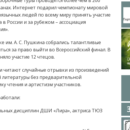
борочные туры проводятся более чем в 200
транах. Интернет подарил чемпионату мировой
оязычных людей по всему миру принять участие
 в России и за рубежом – ассоциация
ия».
е им. А. С. Пушкина собрались талантливые
иться за право выйти во Всероссийский финал. В
яло участие 12 чтецов.
и читают случайные отрывки из произведений
й литературы без предварительной
ку чтения и артистизм участников.
работали:
льных дисциплин ДШИ «Лира», актриса ТЮЗ