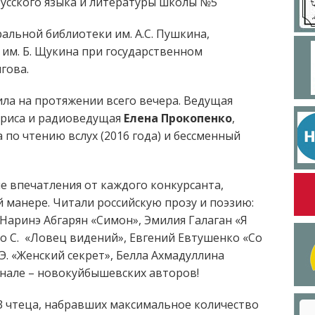
усского языка и литературы школы №5
льной библиотеки им. А.С. Пушкина,
 им. Б. Щукина при государственном
гова.
ила на протяжении всего вечера. Ведущая
триса и радиоведущая
Елена Прокопенко
,
о чтению вслух (2016 года) и бессменный
е впечатления от каждого конкурсанта,
 манере. Читали российскую прозу и поэзию:
Наринэ Абгарян «Симон», Эмилия Галаган «Я
ко С. «Ловец видений», Евгений Евтушенко «Со
Э. «Женский секрет», Белла Ахмадуллина
финале – новокуйбышевских авторов!
 3 чтеца, набравших максимальное количество