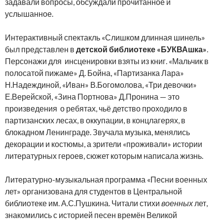
задавали вопросы, обсуждали прочитанное и
услышанное.
Интерактивный спектакль «Слишком длинная шинель»
был представлен в
детской библиотеке «БУКВАшка»
.
Персонажи для инсценировки взяты из книг. «Мальчик в
полосатой пижаме» Д. Бойна, «Партизанка Лара»
Н.Надеждиной, «Иван» В.Богомолова, «Три девочки»
Е.Верейской, «Зина Портнова» Д.Пронина — это
произведения о ребятах, чьё детство проходило в
партизанских лесах, в оккупации, в концлагерях, в
блокадном Ленинграде. Звучала музыка, менялись
декорации и костюмы, а зрители «проживали» истории
литературных героев, сюжет которым написала жизнь.
Литературно-музыкальная программа «Песни военных
лет» организована для студентов в Центральной
библиотеке им. А.С.Пушкина. Читали стихи
военных
лет,
знакомились с историей песен времён Великой