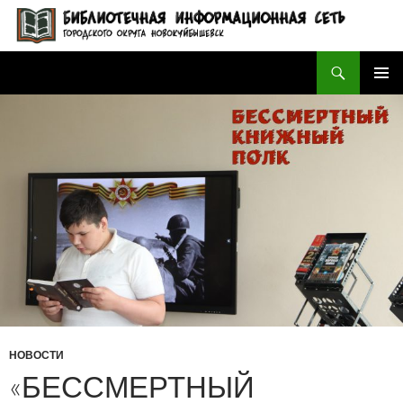
Поиск
БИБЛИОТЕЧНАЯ ИНФОРМАЦИОННАЯ СЕТЬ городского округа Новокуйбышевск
ПЕРЕЙТИ
ОСНОВ
К
МЕНЮ
СОДЕРЖИМОМУ
НОВОСТИ
«БЕССМЕРТНЫЙ