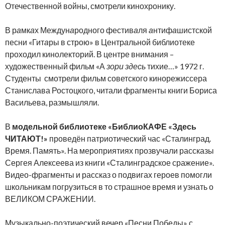
Отечественной войны, смотрели кинохронику.
В р
а
мк
а
х Междун
а
родного фестив
а
ля
а
нтиф
а
шистской
песни «Гит
а
ры в строю» в Центр
а
льной библиотеке
проходил кинолекторий. В центре внимания –
художественный фильм «А
зори
здесь
тихие…» 1972 г.
Студенты смотрели фильм советского кинорежиссера
Станислава Ростоцкого, читали фрагменты книги Бориса
Васильева, размышляли.
В
модельной библиотеке «БиблиоКАФЕ «Здесь
ЧИТАЮТ!»
проведён патриотический час «Сталинград.
Время. Память». На мероприятиях прозвучали рассказы
Сергея Алексеева из книги «Сталинградское сражение».
Видео-фрагменты и рассказ о подвигах героев помогли
школьникам погрузиться в то страшное время и узнать о
ВЕЛИКОМ СРАЖЕНИИ.
Музыкально-поэтический вечер «Песни Победы» с