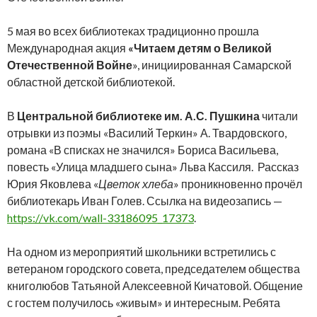
5 мая во всех библиотеках традиционно прошла
Международная акция
«Читаем детям о Великой
Отечественной Войне
», инициированная Самарской
областной детской библиотекой.
В
Центральной библиотеке им. А.С. Пушкина
читали
отрывки из поэмы «Василий Теркин» А. Твардовского,
романа «В списках не значился» Бориса Васильева,
повесть «Улица младшего сына» Льва Кассиля. Рассказ
Юрия Яковлева «
Цветок
хлеба
» проникновенно прочёл
библиотекарь Иван Голев. Ссылка на видеозапись —
https://vk.com/wall-33186095_17373
.
На одном из мероприятий школьники встретились с
ветераном городского совета, председателем общества
книголюбов Татьяной Алексеевной Кичатовой. Общение
с гостем получилось «живым» и интересным. Ребята