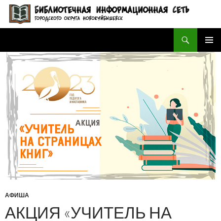
Поиск
БИБЛИОТЕЧНАЯ ИНФОРМАЦИОННАЯ СЕТЬ городского округа Новокуйбышевск
ПЕРЕЙТИ
ОСНОВ
К
МЕНЮ
СОДЕРЖИМОМУ
АФИША
АКЦИЯ «УЧИТЕЛЬ НА