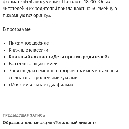
формате «Библиосумерки». Начало в 18-00. Юных
читателей и их родителей приглашают на
«Семейную
пижамную вечеринку».
В программе:
Пижамное дефиле
Книжные классики
Книжный аукцион «Дети против родителей»
Баттл читающих семей
Занятие для семейного творчества: моментальный
спектакль с тростевыми куклами
«Моя семья читает диафильм»
Навигация
ПРЕДЫДУЩАЯ ЗАПИСЬ
по
Образовательная акция «Тотальный диктант»