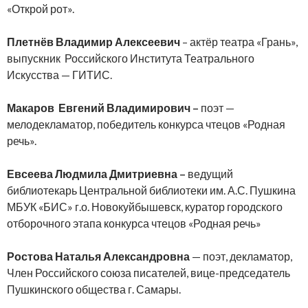
«Открой рот».
Плетнёв
Владимир Алексеевич
– актёр театра «Грань»,
выпускник Российского Института Театрального
Искусства — ГИТИС.
Макаров Евгений Владимирович –
поэт —
мелодекламатор, победитель конкурса чтецов «Родная
речь».
Евсеева Людмила Дмитриевна –
ведущий
библиотекарь Центральной библиотеки им. А.С. Пушкина
МБУК «БИС» г.о. Новокуйбышевск, куратор городского
отборочного этапа конкурса чтецов «Родная речь»
Ростова Наталья Александровна
— поэт, декламатор,
Член Российского союза писателей, вице-председатель
Пушкинского общества г. Самары.