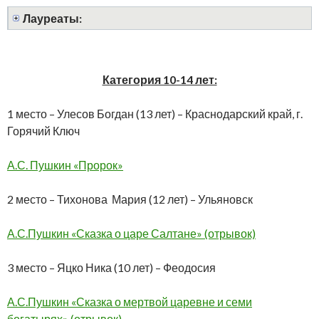
Лауреаты:
Категория 10-14 лет:
1 место – Улесов Богдан (13 лет) – Краснодарский край, г.
Горячий Ключ
А.С. Пушкин «Пророк»
2 место – Тихонова Мария (12 лет) – Ульяновск
А.С.Пушкин «Сказка о царе Салтане» (отрывок)
3 место – Яцко Ника (10 лет) – Феодосия
А.С.Пушкин «Сказка о мертвой царевне и семи
богатырях» (отрывок)