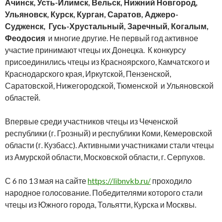
Ачинск, Усть-Илимск, Вельск, Нижний Новгород,
Ульяновск, Курск, Курган, Саратов, Аджеро-
Судженск, Гусь-Хрустальный, Заречный, Когалым,
Феодосия
и многие другие. Не первый год активное
участие принимают чтецы их Донецка.
К конкурсу
присоединились чтецы из Красноярского, Камчатского и
Краснодарского края, Иркутской, Пензенской,
Саратовской, Нижегородской, Тюменской и Ульяновской
областей.
Впервые среди участников чтецы из Чеченской
республики (г. Грозный) и республики Коми, Кемеровской
области (г. Кузбасс). Активными участниками стали чтецы
из Амурской области, Московской области, г. Серпухов.
С 6 по 13 мая на сайте
https://libnvkb.ru/
проходило
народное голосование. Победителями которого стали
чтецы из Южного города, Тольятти, Курска и Москвы.