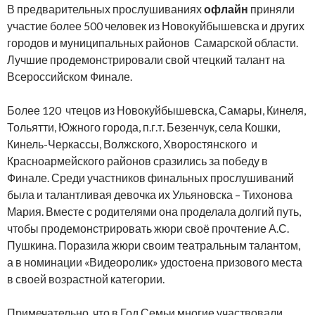
В предварительных прослушиваниях
офлайн
приняли
участие более 500 человек из Новокуйбышевска и других
городов и муниципальных районов Самарской области.
Лучшие продемонстрировали свой чтецкий талант на
Всероссийском Финале.
Более 120 чтецов из Новокуйбышевска, Самары, Кинеля,
Тольятти, Южного города, п.г.т. Безенчук, села Кошки,
Кинель-Черкассы, Волжского, Хворостянского и
Красноармейского районов сразились за победу в
Финале. Среди участников финальных прослушиваний
была и талантливая девочка их Ульяновска – Тихонова
Мария. Вместе с родителями она проделала долгий путь,
чтобы продемонстрировать жюри своё прочтение А.С.
Пушкина. Поразила жюри своим театральным талантом,
а в номинации «Видеоролик» удостоена призового места
в своей возрастной категории.
Примечательно, что в Год Семьи многие участвовали