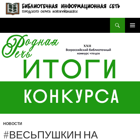
Поиск
БИБЛИОТЕЧНАЯ ИНФОРМАЦИОННАЯ СЕТЬ городского округа Новокуйбышевск
ПЕРЕЙТИ
ОСНОВ
К
МЕНЮ
СОДЕРЖИМОМУ
НОВОСТИ
#ВЕСЬПУШКИН НА