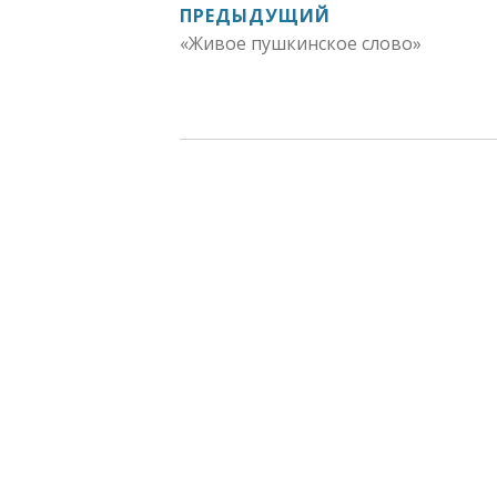
НАВИГАЦИЯ
ПРЕДЫДУЩИЙ
«Живое пушкинское слово»
ПО
ЗАПИСЯМ