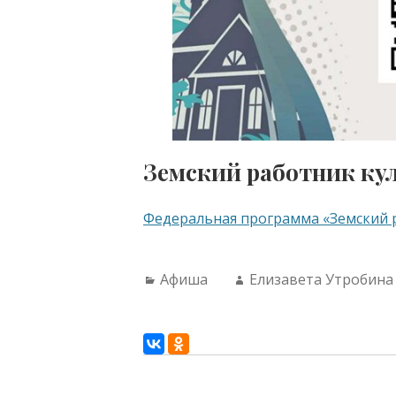
Земский работник ку
Федеральная программа «Земский 
Categories:
Author:
Афиша
Елизавета Утробина