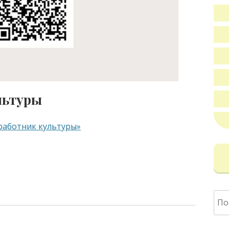
льтуры
работник культуры»
Най