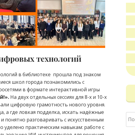
ифровых технологий
ологий в библиотеке прошла под знаком
иеся школ города познакомились с
росетями в формате интерактивной игры
й!».
На двух отдельных сессиях для 8-х и 10-х
вали цифровую грамотность нового уровня.
да, а где ловкая подделка, искать надёжные
Най
о и понятно разговаривать с искусственным
о уделено практическим навыкам: работе с
ользованию ИИ-инструментов для решения