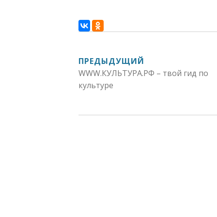
НАВИГАЦИЯ
ПРЕДЫДУЩИЙ
WWW.КУЛЬТУРА.РФ – твой гид по
ПО
культуре
ЗАПИСЯМ