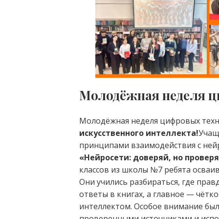
Молодёжная неделя ц
Молодёжная неделя цифровых техн
искусственного интеллекта!
Учащ
принципами взаимодействия с ней
«Нейросети: доверяй, но проверя
классов из школы №7 ребята осваи
Они учились разбираться, где прав
ответы в книгах, а главное — чётк
интеллектом. Особое внимание был
проверенными источниками и исп