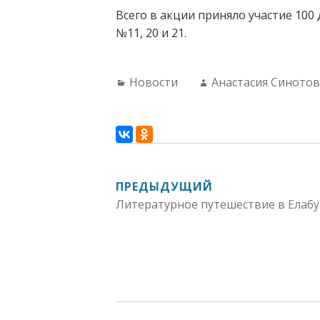
Всего в акции приняло участие 100 
№11, 20 и 21.
Categories:
Author:
Новости
Анастасия Синото
НАВИГАЦИЯ
ПРЕДЫДУЩИЙ
Литературное путешествие в Елабу
ПО
ЗАПИСЯМ