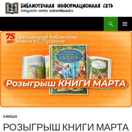
Поиск
БИБЛИОТЕЧНАЯ ИНФОРМАЦИОННАЯ СЕТЬ городского округа Новокуйбышевск
ПЕРЕЙТИ
ОСНОВ
К
МЕНЮ
СОДЕРЖИМОМУ
АФИША
РОЗЫГРЫШ КНИГИ МАРТА