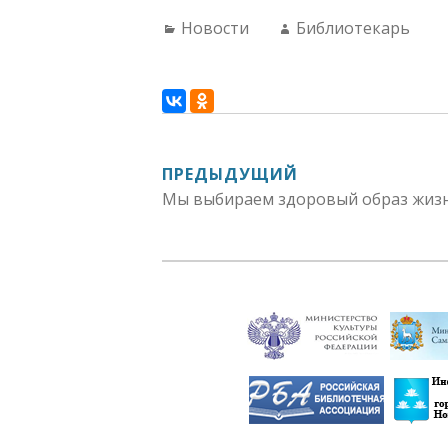
Categories:
Author:
Новости
Библиотекарь
НАВИГАЦИЯ
ПРЕДЫДУЩИЙ
Мы выбираем здоровый образ жизн
ПО
ЗАПИСЯМ