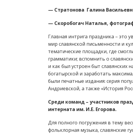
— Стратонова Галина Васильев
— Скоробогач Наталья, фотогр
Главная интрига праздника – это 
мир славянской письменности и ку
тематические площадки, где смогли
грамматики; вспомнить о славянских
и как был устроен быт славянских 
богатырской и заработать максимал
были печатные издания: серия поп
Андриевской, а также «История Рос
Среди команд – участников празд
интерната им. И.Е. Егорова.
Для полного погружения в тему ве
фольклорная музыка, славянские гу