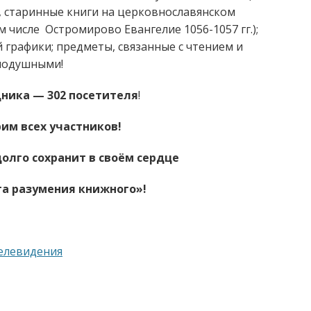
, старинные книги на церковнославянском
м числе Остромирово Евангелие 1056-1057 гг.);
графики; предметы, связанные с чтением и
внодушными!
дника —
302 посетителя
!
им всех участников!
олго сохранит в своём сердце
а разумения книжного»!
елевидения