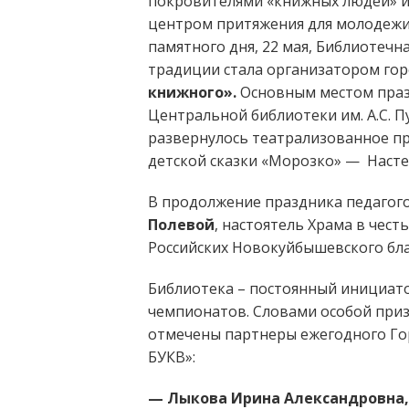
покровителями «книжных людей» и 
центром притяжения для молодежи 
памятного дня, 22 мая, Библиотеч
традиции стала организатором го
книжного».
Основным местом праз
Центральной библиотеки им. А.С. П
развернулось театрализованное пр
детской сказки «Морозко» — Наст
В продолжение праздника педагог
Полевой
, настоятель Храма в чес
Российских Новокуйбышевского бл
Библиотека – постоянный инициато
чемпионатов. Словами особой при
отмечены партнеры ежегодного Го
БУКВ»:
— Лыкова Ирина Александровна