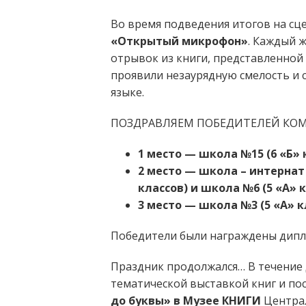
Во время подведения итогов на сц
«Открытый микрофон»
. Каждый 
отрывок из книги, представленной 
проявили незаурядную смелость и 
языке.
ПОЗДРАВЛЯЕМ ПОБЕДИТЕЛЕЙ КОМ
1 место — школа №15 (6 «Б» 
2 место — школа – интернат и
классов)
и школа №6 (5 «А» к
3 место — школа №3 (5 «А» к
Победители были награждены дипл
Праздник продолжался… В течение 
тематической выставкой книг и п
до буквы»
в Музее КНИГИ
Централ