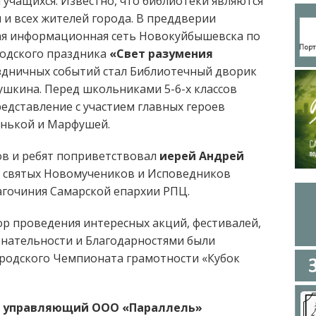
учащихся. Известно, что библиотеки являются
и всех жителей города. В преддверии
ная информационная сеть Новокуйбышевска по
родского праздника
«Свет разумения
дничных событий стал Библиотечный дворик
ушкина. Перед школьниками 5-6-х классов
едставление с участием главных героев
енькой и Марфушей.
ов и ребят поприветствовал
иерей Андрей
ть святых Новомучеников и Исповедников
агочиния Самарской епархии РПЦ.
р проведения интересных акций, фестивалей,
знательности и Благодарностями были
родского Чемпионата грамотности «Кубок
, управляющий ООО «Параллель»