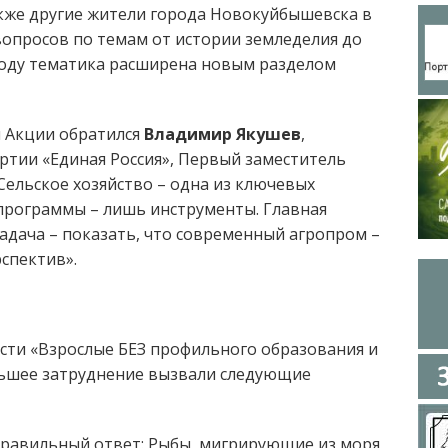
кже другие жители города Новокуйбышевска в
вопросов по темам от истории земледелия до
году тематика расширена новым разделом
м Акции обратился
Владимир Якушев
,
ртии «Единая Россия», Первый заместитель
Сельское хозяйство – одна из ключевых
 программы – лишь инструменты. Главная
адача – показать, что современный агропром –
спектив».
ости «Взрослые БЕЗ профильного образования и
льшее затруднение вызвали следующие
Правильный ответ: Рыбы, мигрирующие из моря