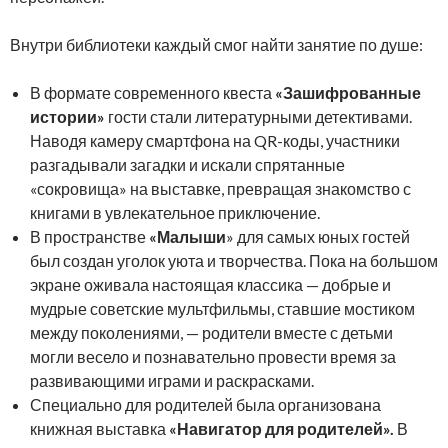
Внутри библиотеки каждый смог найти занятие по душе:
В формате современного квеста
«Зашифрованные
истории»
гости стали литературными детективами.
Наводя камеру смартфона на QR-коды, участники
разгадывали загадки и искали спрятанные
«сокровища» на выставке, превращая знакомство с
книгами в увлекательное приключение.
В пространстве
«Малыши
» для самых юных гостей
был создан уголок уюта и творчества. Пока на большом
экране оживала настоящая классика — добрые и
мудрые советские мультфильмы, ставшие мостиком
между поколениями, — родители вместе с детьми
могли весело и познавательно провести время за
развивающими играми и раскрасками.
Специально для родителей была организована
книжная выставка
«Навигатор для родителей»
.
В