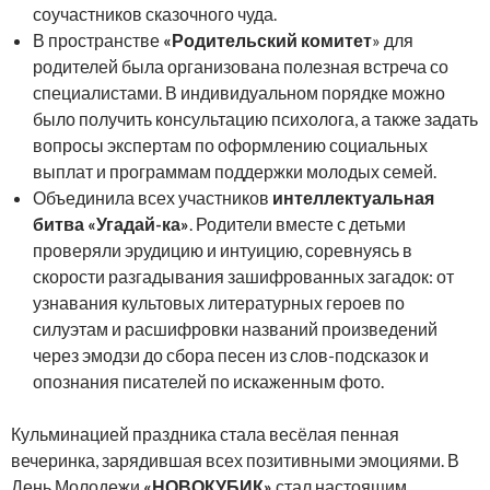
соучастников сказочного чуда.
В пространстве
«Родительский комитет
» для
родителей была организована полезная встреча со
специалистами. В индивидуальном порядке можно
было получить консультацию психолога, а также задать
вопросы экспертам по оформлению социальных
выплат и программам поддержки молодых семей.
Объединила всех участников
интеллектуальная
битва «Угадай-ка»
. Родители вместе с детьми
проверяли эрудицию и интуицию, соревнуясь в
скорости разгадывания зашифрованных загадок: от
узнавания культовых литературных героев по
силуэтам и расшифровки названий произведений
через эмодзи до сбора песен из слов-подсказок и
опознания писателей по искаженным фото.
Кульминацией праздника стала весёлая пенная
вечеринка, зарядившая всех позитивными эмоциями. В
День Молодежи
«НОВОКУБИК»
стал настоящим