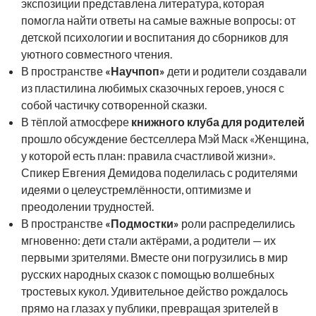
экспозиции представлена литература, которая
помогла найти ответы на самые важные вопросы: от
детской психологии и воспитания до сборников для
уютного совместного чтения.
В пространстве
«Научпоп»
дети и родители создавали
из пластилина любимых сказочных героев, унося с
собой частичку сотворенной сказки.
В тёплой атмосфере
книжного клуба для родителей
прошло обсуждение бестселлера Мэй Маск «Женщина,
у которой есть план: правила счастливой жизни».
Спикер Евгения Демидова поделилась с родителями
идеями о целеустремлённости, оптимизме и
преодолении трудностей.
В пространстве
«Подмостки»
роли распределились
мгновенно: дети стали актёрами, а родители — их
первыми зрителями. Вместе они погрузились в мир
русских народных сказок с помощью волшебных
тростевых кукол. Удивительное действо рождалось
прямо на глазах у публики, превращая зрителей в