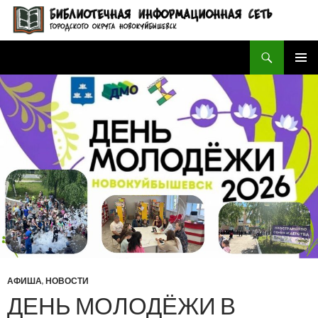
Поиск
БИБЛИОТЕЧНАЯ ИНФОРМАЦИОННАЯ СЕТЬ городского округа Новокуйбышевск
ПЕРЕЙТИ
ОСНОВ
К
МЕНЮ
СОДЕРЖИМОМУ
АФИША
,
НОВОСТИ
ДЕНЬ МОЛОДЁЖИ В