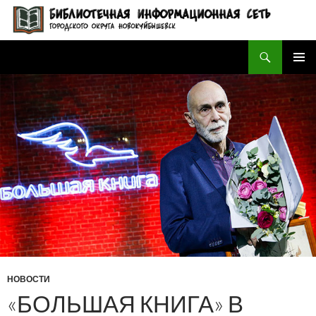
Поиск
БИБЛИОТЕЧНАЯ ИНФОРМАЦИОННАЯ СЕТЬ городского округа Новокуйбышевск
ПЕРЕЙТИ
ОСНОВ
К
МЕНЮ
СОДЕРЖИМОМУ
НОВОСТИ
«БОЛЬШАЯ КНИГА» В