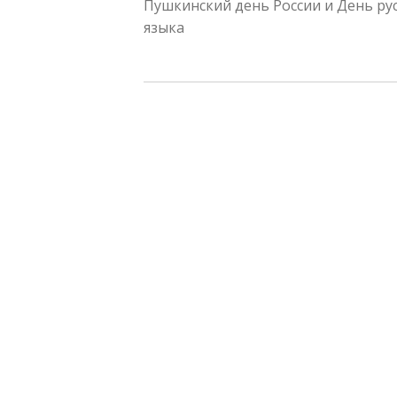
Пушкинский день России и День ру
ПО
языка
ЗАПИСЯМ