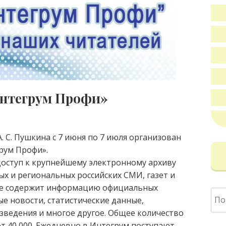
Интегрум Профи»
 С. Пушкина с 7 июня по 7 июля
организован
рум Профи».
доступ к крупнейшему электронному архиву
х и региональных российских СМИ, газет и
кже содержит информацию официальных
Най
е новости, статистические данные,
зведения и многое другое. Общее количество
 40 000. Ежедневно в Интегрум поступают