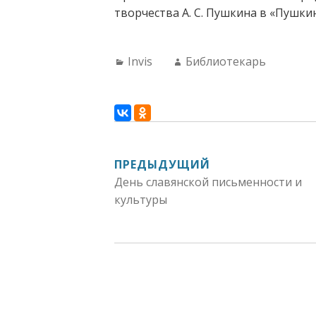
творчества А. С. Пушкина в «Пушки
Categories:
Author:
Invis
Библиотекарь
НАВИГАЦИЯ
ПРЕДЫДУЩИЙ
День славянской письменности и
ПО
культуры
ЗАПИСЯМ