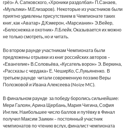
грёз» А. Сапковского, «Хроники раздолбая» П.Санаев,
«Мультики» М.Елизаров). Некоторые из участников были
приятно удивлены присутствием в Чемпионате таких
книг, как «Аватар» Д.Кэмерон, «Марсианин» Э.Вейер,
«Белоснежка и охотник» Л.Блейк. Оказывается их можно
не только смотреть, но и читать.
Во втором раунде участникам Чемпионата были
предложены отрывки из книг российских авторов –
«Евангелие» В.Соловьёва, «Кусатель ворон» Э. Веркина,
«Рассказы с чердака» Е. ЧеширКо, С.Лукьяненко. В
третьем раунде читали современную поэзию Веры
Полозковой и Ивана Алексеева (Noize MC).
В финальном раунде за победу боролись сильнейшие:
Мери Галоян, Арина Щербань, Мария Чигина, София
Инглик. Наибольшее число баллов и путёвку в Финал
получил Максим Заикин – постоянный участник
чемпионатов по чтению вслух, финалист чемпионата