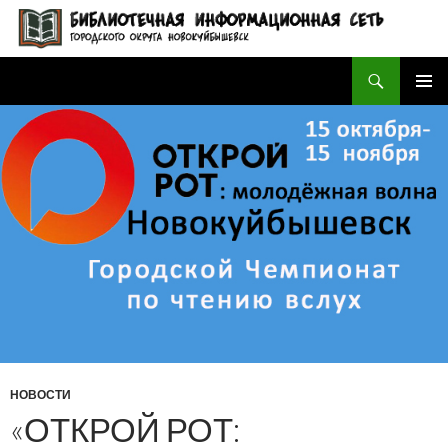
Поиск
БИБЛИОТЕЧНАЯ ИНФОРМАЦИОННАЯ СЕТЬ городского округа Новокуйбышевск
ПЕРЕЙТИ
ОСНОВ
К
МЕНЮ
СОДЕРЖИМОМУ
НОВОСТИ
«ОТКРОЙ РОТ: