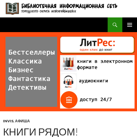
Поиск
БИБЛИОТЕЧНАЯ ИНФОРМАЦИОННАЯ СЕТЬ городского округа Новокуйбышевск
ПЕРЕЙТИ
ОСНОВ
К
МЕНЮ
СОДЕРЖИМОМУ
INVIS
,
АФИША
КНИГИ РЯДОМ!