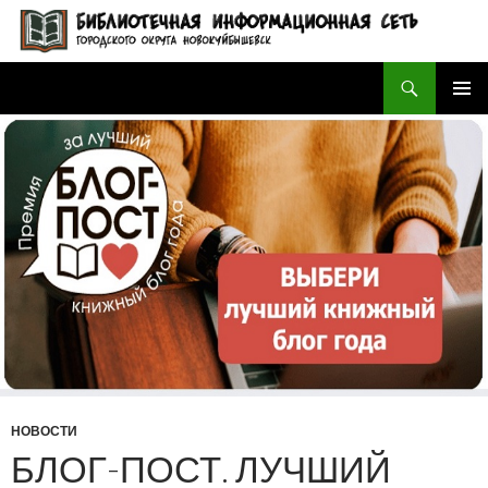
Поиск
БИБЛИОТЕЧНАЯ ИНФОРМАЦИОННАЯ СЕТЬ городского округа Новокуйбышевск
ПЕРЕЙТИ
ОСНОВ
К
МЕНЮ
СОДЕРЖИМОМУ
НОВОСТИ
БЛОГ-ПОСТ. ЛУЧШИЙ