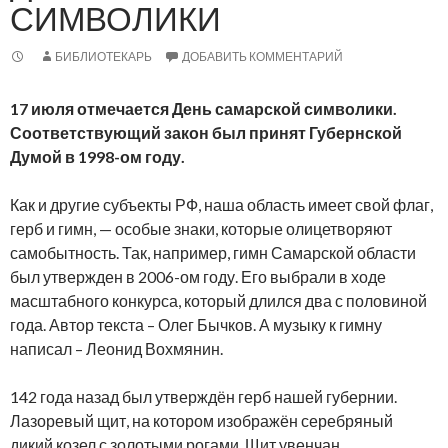
СИМВОЛИКИ
БИБЛИОТЕКАРЬ
ДОБАВИТЬ КОММЕНТАРИЙ
17 июля отмечается День самарской символики.
Соответствующий закон был принят Губернской
Думой в 1998-ом году.
Как и другие субъекты РФ, наша область имеет свой флаг,
герб и гимн, — особые знаки, которые олицетворяют
самобытность. Так, например, гимн Самарской области
был утвержден в 2006-ом году. Его выбрали в ходе
масштабного конкурса, который длился два с половиной
года. Автор текста – Олег Бычков. А музыку к гимну
написал – Леонид Вохмянин.
142 года назад был утверждён герб нашей губернии.
Лазоревый щит, на котором изображён серебряный
дикий козел с золотыми рогами. Щит увенчан