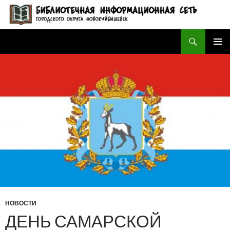
Поиск
БИБЛИОТЕЧНАЯ ИНФОРМАЦИОННАЯ СЕТЬ городского округа Новокуйбышевск
ПЕРЕЙТИ
ОСНОВ
К
МЕНЮ
СОДЕРЖИМОМУ
НОВОСТИ
ДЕНЬ САМАРСКОЙ