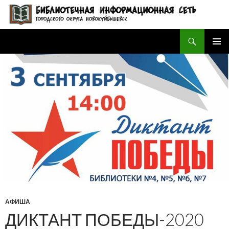
Поиск
БИБЛИОТЕЧНАЯ ИНФОРМАЦИОННАЯ СЕТЬ городского округа Новокуйбышевск
ПЕРЕЙТИ
ОСНОВ
К
МЕНЮ
СОДЕРЖИМОМУ
АФИША
ДИКТАНТ ПОБЕДЫ-2020