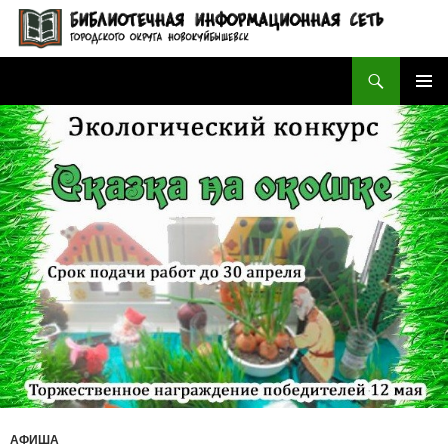
Поиск
БИБЛИОТЕЧНАЯ ИНФОРМАЦИОННАЯ СЕТЬ городского округа Новокуйбышевск
ПЕРЕЙТИ
ОСНОВ
К
МЕНЮ
СОДЕРЖИМОМУ
АФИША