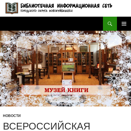
Поиск
БИБЛИОТЕЧНАЯ ИНФОРМАЦИОННАЯ СЕТЬ городского округа Новокуйбышевск
ПЕРЕЙТИ
ОСНОВ
К
МЕНЮ
СОДЕРЖИМОМУ
НОВОСТИ
ВСЕРОССИЙСКАЯ