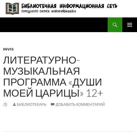
Поиск
БИБЛИОТЕЧНАЯ ИНФОРМАЦИОННАЯ СЕТЬ городского округа Новокуйбышевск
ПЕРЕЙТИ
ОСНОВ
К
МЕНЮ
СОДЕРЖИМОМУ
INVIS
ЛИТЕРАТУРНО-
МУЗЫКАЛЬНАЯ
ПРОГРАММА «ДУШИ
МОЕЙ ЦАРИЦЫ» 12+
БИБЛИОТЕКАРЬ
ДОБАВИТЬ КОММЕНТАРИЙ
Навигация