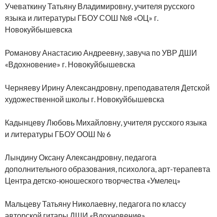
Учеваткину Татьяну Владимировну, учителя русского
языка и литературы ГБОУ СОШ №8 «ОЦ» г.
Новокуйбышевска
Романову Анастасию Андреевну, завуча по УВР ДШИ
«Вдохновение» г. Новокуйбышевска
Черняеву Ирину Александровну, преподавателя Детской
художественной школы г. Новокуйбышевска
Кадынцеву Любовь Михайловну, учителя русского языка
и литературы ГБОУ ООШ № 6
Лындину Оксану Александровну, педагога
дополнительного образования, психолога, арт-терапевта
Центра детско-юношеского творчества «Умелец»
Мальцеву Татьяну Николаевну, педагога по классу
авторской гитары ДШИ «Вдохновение»