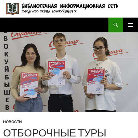
Поиск
БИБЛИОТЕЧНАЯ ИНФОРМАЦИОННАЯ СЕТЬ городского округа Новокуйбышевск
ПЕРЕЙТИ
ОСНОВ
К
МЕНЮ
СОДЕРЖИМОМУ
НОВОСТИ
ОТБОРОЧНЫЕ ТУРЫ