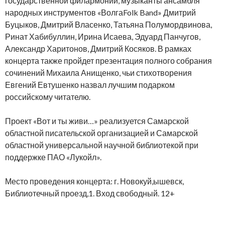
государственной филармонии, музыканты ансамбля
народных инструментов «ВолгаFolk Band» Дмитрий
Буцыков, Дмитрий Власенко, Татьяна Полумордвинова,
Ринат Хабибуллин, Ирина Исаева, Эдуард Панчугов,
Александр Харитонов, Дмитрий Косяков. В рамках
концерта также пройдет презентация полного собрания
сочинений Михаила Анищенко, чьи стихотворения
Евгений Евтушенко назвал лучшим подарком
российскому читателю.
Проект «Вот и ты живи…» реализуется Самарской
областной писательской организацией и Самарской
областной универсальной научной библиотекой при
поддержке ПАО «Лукойл».
Место проведения концерта: г. Новокуй,ышевск,
Библиотечный проезд,1. Вход свободный. 12+