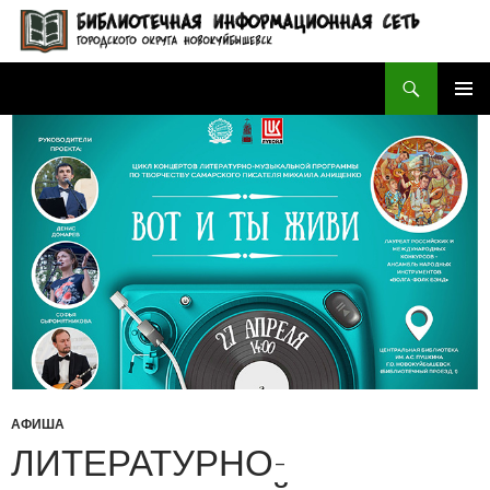
Поиск
БИБЛИОТЕЧНАЯ ИНФОРМАЦИОННАЯ СЕТЬ городского округа Новокуйбышевск
ПЕРЕЙТИ
ОСНОВ
К
МЕНЮ
СОДЕРЖИМОМУ
АФИША
ЛИТЕРАТУРНО-