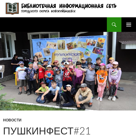
Поиск
БИБЛИОТЕЧНАЯ ИНФОРМАЦИОННАЯ СЕТЬ городского округа Новокуйбышевск
ПЕРЕЙТИ
ОСНОВ
К
МЕНЮ
СОДЕРЖИМОМУ
НОВОСТИ
ПУШКИНФЕСТ#21