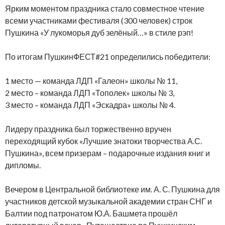
Ярким моментом праздника стало совместное чтение
всеми участниками фестиваля (300 человек) строк
Пушкина «У лукоморья дуб зелёный…» в стиле рэп!
По итогам ПушкинФЕСТ#21 определились победители:
1 место — команда ЛДП «Галеон» школы № 11,
2 место – команда ЛДП «Тополек» школы № 3,
3 место – команда ЛДП «Эскадра» школы № 4.
Лидеру праздника был торжественно вручен
переходящий кубок «Лучшие знатоки творчества А.С.
Пушкина», всем призерам – подарочные издания книг и
дипломы.
Вечером в Центральной библиотеке им. А. С. Пушкина для
участников детской музыкальной академии стран СНГ и
Балтии под патронатом Ю.А. Башмета прошёл