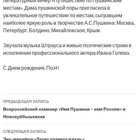
литературный вечер «Путешествие по Пушкинским
местам». Дама пушкинской поры пригласила в
увлекательное путешествие по местам, сыгравшим
наиболее яркую роль в творчестве А.С.Пушкина: Москва,
Петербург, Болдино, Михайловское, Крым.
Звучала музыка Штрауса и живые поэтические строки в
исполнении профессионального актера Ивана Голева.
С Днем рождения, Поэт!
Навигация
ПРЕДЫДУЩАЯ ЗАПИСЬ
по
Всероссийский семинар «Имя Пушкина – имя России» в
Новокуйбышевске
записям
СЛЕДУЮЩАЯ ЗАПИСЬ
Эко-марафон «Летит планета вдаль»