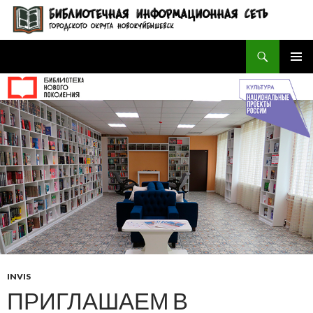
Поиск
БИБЛИОТЕЧНАЯ ИНФОРМАЦИОННАЯ СЕТЬ городского округа Новокуйбышевск
ПЕРЕЙТИ
ОСНОВ
К
МЕНЮ
СОДЕРЖИМОМУ
INVIS
ПРИГЛАШАЕМ В