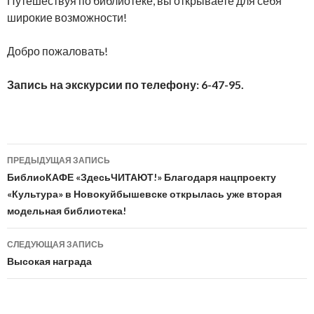
Путешествуя по библиотеке, вы открываете для себя
широкие возможности!
Добро пожаловать!
Запись на экскурсии по телефону: 6-47-95.
Навигация
ПРЕДЫДУЩАЯ ЗАПИСЬ
по
БиблиоКАФЕ «ЗдесьЧИТАЮТ!» Благодаря нацпроекту
«Культура» в Новокуйбышевске открылась уже вторая
записям
модельная библиотека!
СЛЕДУЮЩАЯ ЗАПИСЬ
Высокая награда