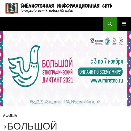
Поиск
БИБЛИОТЕЧНАЯ ИНФОРМАЦИОННАЯ СЕТЬ городского округа Новокуйбышевск
ПЕРЕЙТИ
ОСНОВ
К
МЕНЮ
СОДЕРЖИМОМУ
АФИША
«БОЛЬШОЙ