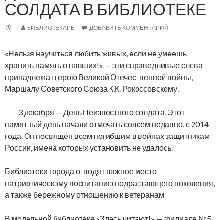
СОЛДАТА В БИБЛИОТЕКЕ
БИБЛИОТЕКАРЬ
ДОБАВИТЬ КОММЕНТАРИЙ
«Нельзя научиться любить живых, если не умеешь
хранить память о павших!» — эти справедливые слова
принадлежат герою Великой Отечественной войны,
Маршалу Советского Союза К.К. Рокоссовскому.
3 декабря — День Неизвестного солдата. Этот
памятный день начали отмечать совсем недавно, с 2014
года. Он посвящён всем погибшим в войнах защитникам
России, имена которых установить не удалось.
Библиотеки города отводят важное место
патриотическому воспитанию подрастающего поколения,
а также бережному отношению к ветеранам.
В модельной библиотеке «Здесь читают!» — филиале №5