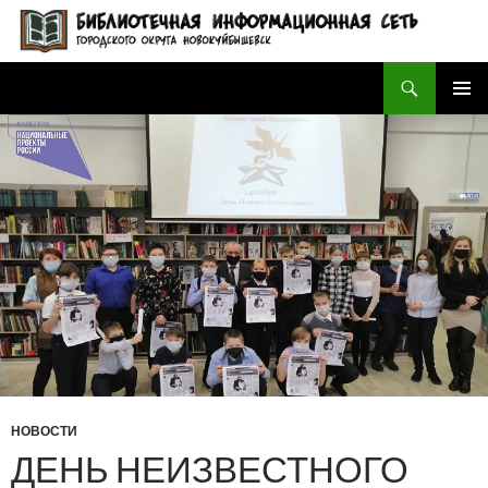
Поиск
БИБЛИОТЕЧНАЯ ИНФОРМАЦИОННАЯ СЕТЬ городского округа Новокуйбышевск
ПЕРЕЙТИ
ОСНОВ
К
МЕНЮ
СОДЕРЖИМОМУ
НОВОСТИ
ДЕНЬ НЕИЗВЕСТНОГО