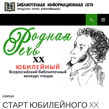
Поиск
БИБЛИОТЕЧНАЯ ИНФОРМАЦИОННАЯ СЕТЬ городского округа Новокуйбышевск
ПЕРЕЙТИ
ОСНОВ
К
МЕНЮ
СОДЕРЖИМОМУ
АФИША
СТАРТ ЮБИЛЕЙНОГО XX