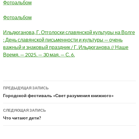
Фотоальбом
Фотоальбом
Ильдюганова, Г. Отголоски славянской культуры на Волге
: День славянской письменности и культуры — очень
важный и знаковый праздник / Г. Ильдюганова // Наше
Время. — 2025. — 30 мая. — С. 6.
Навигация
ПРЕДЫДУЩАЯ ЗАПИСЬ
по
Городской фестиваль «Свет разумения книжного»
записям
СЛЕДУЮЩАЯ ЗАПИСЬ
Что читают дети?