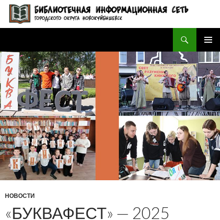
Поиск
БИБЛИОТЕЧНАЯ ИНФОРМАЦИОННАЯ СЕТЬ городского округа Новокуйбышевск
ПЕРЕЙТИ
ОСНОВ
К
МЕНЮ
СОДЕРЖИМОМУ
НОВОСТИ
«БУКВАФЕСТ» — 2025