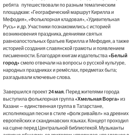
ребята путешествовали по разным тематическим
площадкам: «Географический маршрут Кирилла и
Мефодия», «Фольклорная кладовая», «Удивительная
Русь» и др. Участники познакомились с историей
возникновения праздника, деяниями святых
равноапостольных братьев Кирилла и Мефодия, а также
историей создания славянской грамоты и появлением
письменности. Благодаря книгам издательства
«Белый
город»
смело отвечали на вопросы о русской культуре,
народных праздниках и ремёслах, предметах быта;
разгадывали ключевые слова.
Завершился проект
24 мая.
Перед жителями города
выступила фольклорная группа
«Хмельная Ворга»
из
Казани — единственная группа в Татарстане,
исполняющая песни в стиле «фолк ривайвл» на древних
европейских и скандинавских языках. Концерт проходил
на сцене перед Центральной библиотекой. Музыканты
активно общались со зрителем, утверждая, что главное в