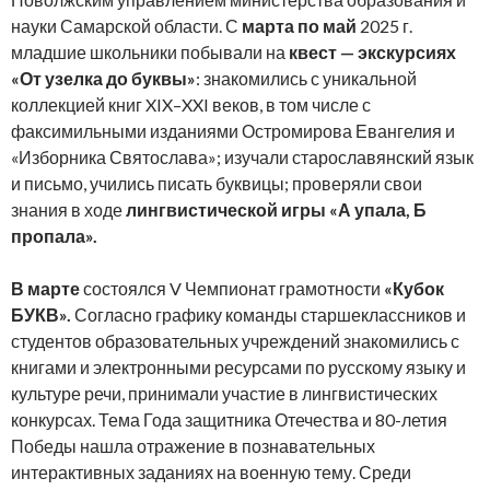
науки Самарской области. С
марта по май
2025 г.
младшие школьники побывали на
квест — экскурсиях
«От узелка до буквы»
: знакомились с уникальной
коллекцией книг XIX–XXI веков, в том числе с
факсимильными изданиями Остромирова Евангелия и
«Изборника Святослава»; изучали старославянский язык
и письмо, учились писать буквицы; проверяли свои
знания в ходе
лингвистической игры «А упала, Б
пропала».
В марте
состоялся V Чемпионат грамотности
«Кубок
БУКВ».
Согласно графику команды старшеклассников и
студентов образовательных учреждений знакомились с
книгами и электронными ресурсами по русскому языку и
культуре речи, принимали участие в лингвистических
конкурсах. Тема Года защитника Отечества и 80-летия
Победы нашла отражение в познавательных
интерактивных заданиях на военную тему. Среди