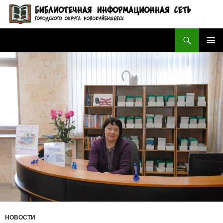
Поиск
БИБЛИОТЕЧНАЯ ИНФОРМАЦИОННАЯ СЕТЬ городского округа Новокуйбышевск
ПЕРЕЙТИ
ОСНОВ
К
МЕНЮ
СОДЕРЖИМОМУ
НОВОСТИ