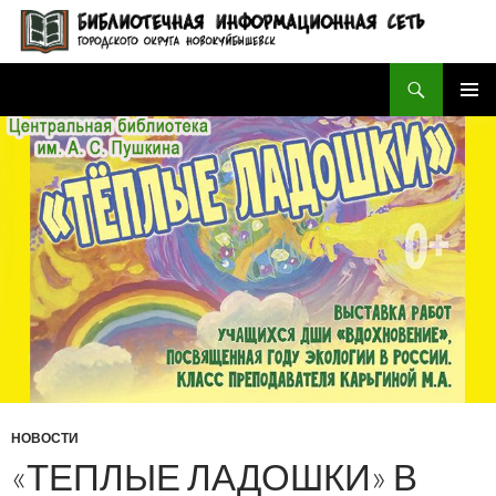
Поиск
БИБЛИОТЕЧНАЯ ИНФОРМАЦИОННАЯ СЕТЬ городского округа Новокуйбышевск
ПЕРЕЙТИ
ОСНОВ
К
МЕНЮ
СОДЕРЖИМОМУ
НОВОСТИ
«ТЕПЛЫЕ ЛАДОШКИ» В