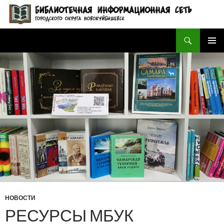
Поиск
БИБЛИОТЕЧНАЯ ИНФОРМАЦИОННАЯ СЕТЬ городского округа Новокуйбышевск
ПЕРЕЙТИ
ОСНОВ
К
МЕНЮ
СОДЕРЖИМОМУ
НОВОСТИ
РЕСУРСЫ МБУК