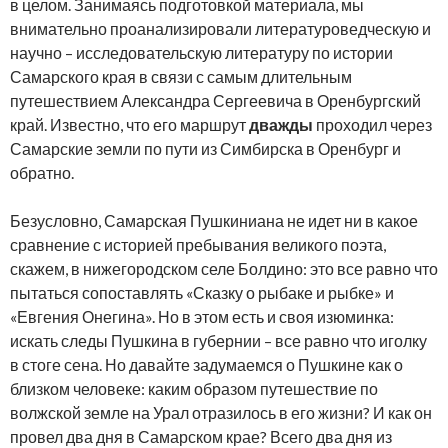
в целом. Занимаясь подготовкой материала, мы
внимательно проанализировали литературоведческую и
научно – исследовательскую литературу по истории
Самарского края в связи с самым длительным
путешествием Александра Сергеевича в Оренбургский
край. Известно, что его маршрут
дважды
проходил через
Самарские земли по пути из Симбирска в Оренбург и
обратно.
Безусловно, Самарская Пушкиниана не идет ни в какое
сравнение с историей пребывания великого поэта,
скажем, в нижегородском селе Болдино: это все равно что
пытаться сопоставлять «Сказку о рыбаке и рыбке» и
«Евгения Онегина». Но в этом есть и своя изюминка:
искать следы Пушкина в губернии – все равно что иголку
в стоге сена. Но давайте задумаемся о Пушкине как о
близком человеке: каким образом путешествие по
волжской земле на Урал отразилось в его жизни? И как он
провел два дня в Самарском крае? Всего два дня из