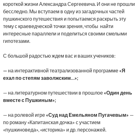
короткой жизни Александра Сергеевича. И они не прошли
бесследно. Мы вступаем в одну из загадочных частей
пушкинского путешествия и попытаемся раскрыть эту
тему с краеведческой точки зрения, чтобы найти
интересные параллели и поделиться своими смелыми
гипотезами.
С большой радостью ждем вас и ваших учеников:
—
на интерактивной театрализованной программе
«Я
ехал по степям заволжским…»;
— на литературном путешествии в прошлое
«Один день
вместе с Пушкиным»;
— на ролевой игре
«Суд над Емельяном Пугачевым»
—
по роману «Капитанская дочка» с участием
«пушкиноведа», «историка» и др. персонажей.