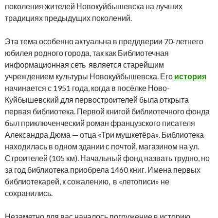
поколения жителей Новокуйбышевска на лучших
традициях предыдущих поколений.
Эта тема особенно актуальна в преддверии 70-летнего
юбилея родного города, так как Библиотечная
информационная сеть является старейшим
учреждением культуры Новокуйбышевска. Его
история
начинается с 1951 года, когда в посёлке Ново-
Куйбышевский для первостроителей была открыта
первая библиотека. Первой книгой библиотечного фонда
был приключенческий роман французского писателя
Александра Дюма — отца «Три мушкетёра». Библиотека
находилась в одном здании с почтой, магазином на ул.
Строителей (105 км). Начальный фонд назвать трудно, но
за год библиотека приобрела 1460 книг. Имена первых
библиотекарей, к сожалению, в «летописи» не
сохранились.
Незаметно для вас началось погружение в историю…